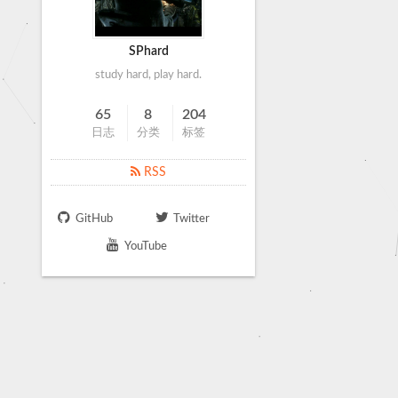
SPhard
study hard, play hard.
65
8
204
日志
分类
标签
RSS
GitHub
Twitter
YouTube