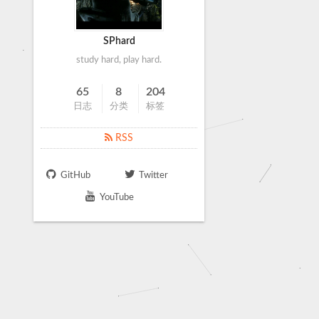
SPhard
study hard, play hard.
65
8
204
日志
分类
标签
RSS
GitHub
Twitter
YouTube