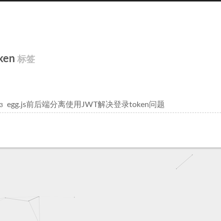
ken
标签
egg.js前后端分离使用JWT解决登录token问题
3